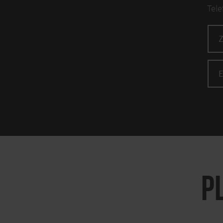
Tele
P