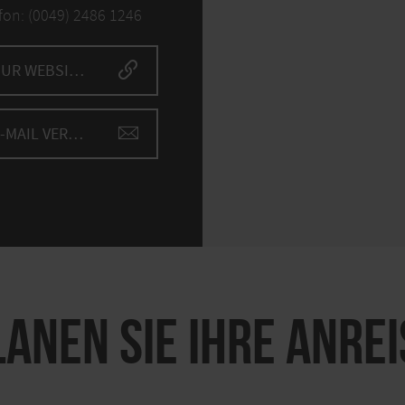
fon: (0049) 2486 1246
ZUR WEBSITE
E-MAIL VERFASSEN
LANEN SIE IHRE ANREI