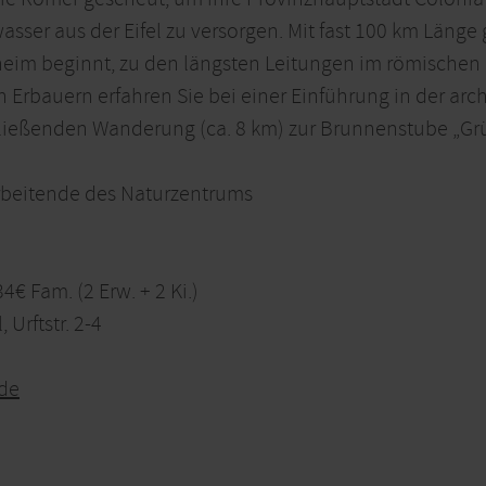
sser aus der Eifel zu versorgen. Mit fast 100 km Länge 
heim beginnt, zu den längsten Leitungen im römischen
 Erbauern erfahren Sie bei einer Einführung in der ar
ließenden Wanderung (ca. 8 km) zur Brunnenstube „Grü
arbeitende des Naturzentrums
34€ Fam. (2 Erw. + 2 Ki.)
 Urftstr. 2-4
de