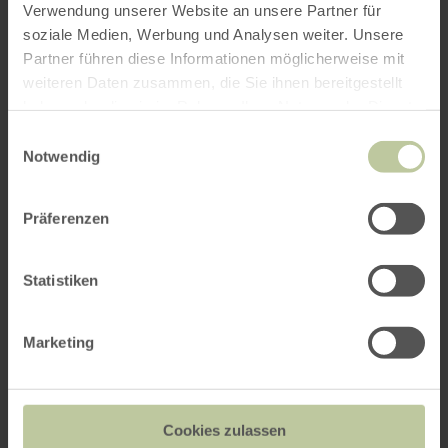
Verwendung unserer Website an unsere Partner für
soziale Medien, Werbung und Analysen weiter. Unsere
Weitere Veranstaltungen
Partner führen diese Informationen möglicherweise mit
weiteren Daten zusammen, die Sie ihnen bereitgestellt
haben oder die sie im Rahmen Ihrer Nutzung der Dienste
gesammelt haben.
Einwilligungsauswahl
Notwendig
Präferenzen
Statistiken
Michaelsmarkt in Bad
Marketing
Münstereifel
05.09. - 06.09.2026
Cookies zulassen