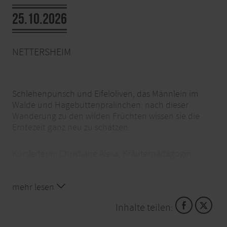
25.10.2026
NETTERSHEIM
Schlehenpunsch und Eifeloliven, das Männlein im
Walde und Hagebuttenpralinchen: nach dieser
Wanderung zu den wilden Früchten wissen sie die
Erntezeit ganz neu zu schätzen.
Kursleiterin: Christiane Alexa, Kräuterpädagogin
Uhrzeit: 14.00-16.30 Uhr
Kosten: 10€ Erw., 7,50€ Ki. bis 14 Jahre, 30€ Fam.
mehr lesen
(2Erw.+ 2 Ki.)
Inhalte teilen:
Ort: Nettersheim, Naturzentrum Eifel, Urftstraße 2-4
Info-Tel.: 02486. 1246