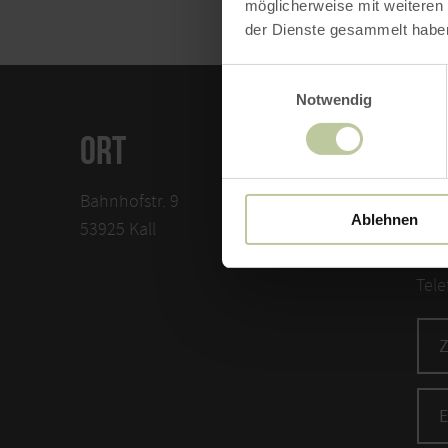
möglicherweise mit weiteren
der Dienste gesammelt habe
Einwilligungsauswahl
Notwendig
ORT
KO
Bahnhofstr. 9
Eife
Ablehnen
53925 Kall
Auf
5392
Tele