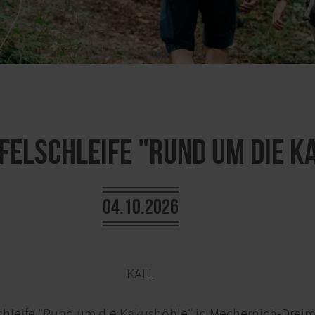
felSchleife "Rund um die 
04.10.2026
KALL
chleife "Rund um die Kakushöhle" in Mechernich-Drei