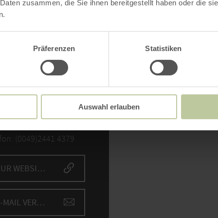
 Daten zusammen, die Sie ihnen bereitgestellt haben oder die s
n.
Präferenzen
Statistiken
NTAKT
Bitte akzept
lverein Kall
Inh
Auswahl erlauben
 dem Büchel 54
5 Kall
fon: (0049)2441 4379
ZUR WEBSITE
E-MAIL VERFASSEN