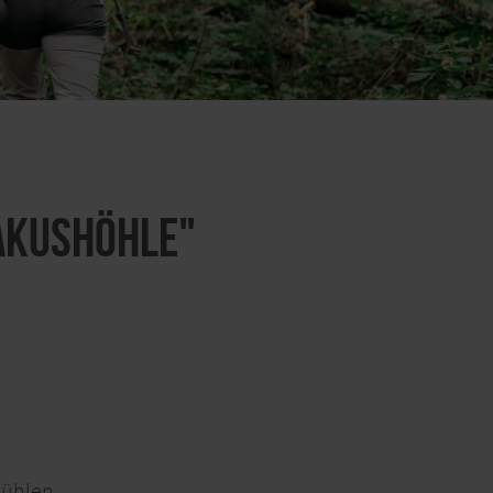
Kakushöhle"
mühlen.