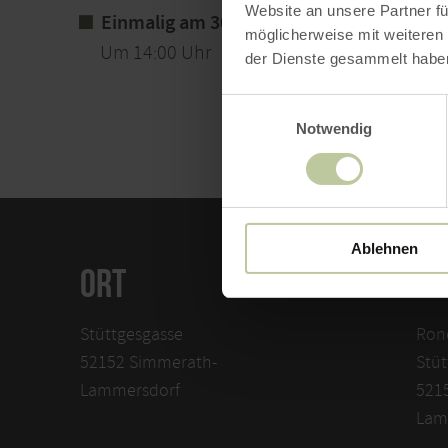
Website an unsere Partner fü
Einmalig am 30. August 2026
möglicherweise mit weiteren
Um 14:00 Uhr
der Dienste gesammelt habe
Einwilligungsauswahl
Notwendig
Ablehnen
ORT
KO
Stüttgesgasse
Rond
52152 Simmerath-
Stüt
Lammersdorf
521
Lam