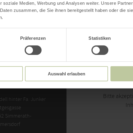
r soziale Medien, Werbung und Analysen weiter. Unsere Partner
 Daten zusammen, die Sie ihnen bereitgestellt haben oder die s
n.
Präferenzen
Statistiken
Auswahl erlauben
NTAKT
Bitte akzept
ell hinter Fa. Junker
Inh
tgesgasse
52 Simmerath-
mersdorf