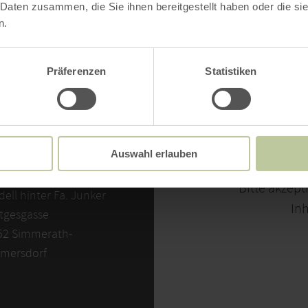
 Daten zusammen, die Sie ihnen bereitgestellt haben oder die s
n.
Präferenzen
Statistiken
NTAKT
Auswahl erlauben
Bitte akzept
ell hinter Fa. Junker
Inh
tgesgasse
52 Simmerath-
mersdorf