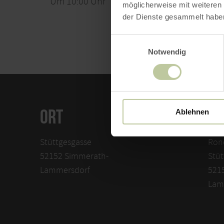
Um 10:00 Uhr
möglicherweise mit weiteren
der Dienste gesammelt habe
Einwilligungsauswahl
Notwendig
ORT
KO
Ablehnen
Stüttgesgasse
Rond
52152 Simmerath-
Stüt
Lammersdorf
521
Lam