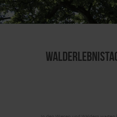
Walderlebnistag
In den Wiesen und Wäldern warten 