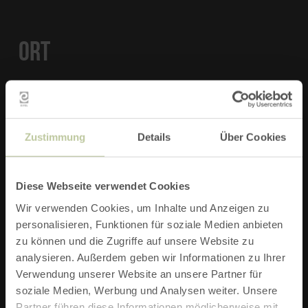
Begleitpersonen.
ORT
Stüttgesgasse
52152 Simmerath-Lammersdorf
Zustimmung
Details
Über Cookies
KONTAKT
Diese Webseite verwendet Cookies
Wir verwenden Cookies, um Inhalte und Anzeigen zu
Rondell hinter Fa. Junker
personalisieren, Funktionen für soziale Medien anbieten
Stüttgesgasse
zu können und die Zugriffe auf unsere Website zu
analysieren. Außerdem geben wir Informationen zu Ihrer
52152 Simmerath-Lammersdorf
Verwendung unserer Website an unsere Partner für
soziale Medien, Werbung und Analysen weiter. Unsere
Partner führen diese Informationen möglicherweise mit