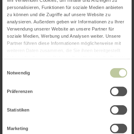
Wir verwenden Cookies, um Inhalte und Anzeigen zu
2. September 2026
personalisieren, Funktionen für soziale Medien anbieten
Um 14:00 Uhr
zu können und die Zugriffe auf unsere Website zu
analysieren. Außerdem geben wir Informationen zu Ihrer
3. September 2026
Verwendung unserer Website an unsere Partner für
ROUTE PLANEN
Um 14:00 Uhr
soziale Medien, Werbung und Analysen weiter. Unsere
4. September 2026
Partner führen diese Informationen möglicherweise mit
Um 14:00 Uhr
weiteren Daten zusammen, die Sie ihnen bereitgestellt
haben oder die sie im Rahmen Ihrer Nutzung der Dienste
5. September 2026
Weitere Veranstaltungen
gesammelt haben.
Einwilligungsauswahl
Um 14:00 Uhr
Notwendig
6. September 2026
Um 14:00 Uhr
Präferenzen
7. September 2026
Um 14:00 Uhr
Statistiken
8. September 2026
Um 14:00 Uhr
Marketing