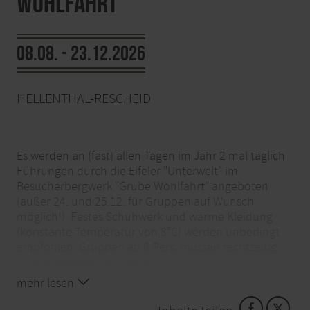
Wohlfahrt"
08.08. - 23.12.2026
HELLENTHAL-RESCHEID
Es werden an (fast) allen Tagen im Jahr 2 mal täglich
Führungen durch die Eifeler "Unterwelt" im
Besucherbergwerk "Grube Wohlfahrt" angeboten
(außer 24. und 25.12. für Gruppen auf Wunsch
möglich!). Festes Schuhwerk und warme Kleidung
(konstante Temperatur von 8°C) werden unbedingt
empfohlen. Gruppen ab 8 Pers. müssen rechtzeitig
vorher angemeldet werden.
mehr lesen
Nur nach vorheriger Anmeldung!