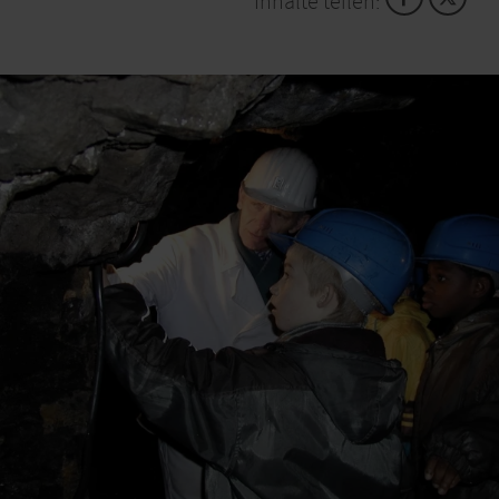
Inhalte teilen:
Uhrzeit: 11.00 und 14.00 Uhr
Kosten: 6,50€ Erw., 4€ Ki. , 15€ Fam.
Ort: Hellenthal-Rescheid, Besucherbergwerk Grube
Wohlfahrt, Aufbereitung II Nr. 1
Info-Tel.: 02448. 911140