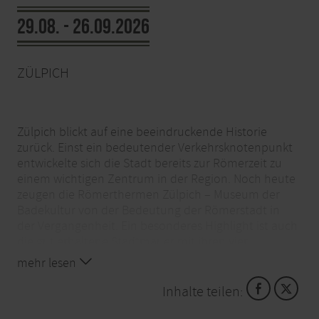
29.08. - 26.09.2026
ZÜLPICH
Zülpich blickt auf eine beeindruckende Historie
zurück. Einst ein bedeutender Verkehrsknotenpunkt
entwickelte sich die Stadt bereits zur Römerzeit zu
einem wichtigen Zentrum in der Region. Noch heute
zeugen die Römerthermen Zülpich – Museum der
Badekultur von der Bedeutung der Römerstadt in
der Vergangenheit. Ein besonderes Highlight ist auch
die gut erhaltene Stadtmauer mit ihren vier
markanten Stadttoren, die eindrucksvoll die
mehr lesen
mittelalterliche Befestigung widerspiegelt.
Inhalte teilen:
Diese und weitere spannende und wissenswerte