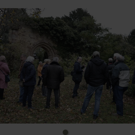
Dinge über die Entwicklung Zülpichs bis zur Neuzeit,
einschließlich der Rolle der Stadt als Ausrichterin der
Landesgartenschau 2014, die das Stadtbild
nachhaltig geprägt hat, erfahren die
Teilnehmerinnen und Teilnehmer bei den
öffentlichen Stadtführungen.
Uhrzeit: 11.00-12.30 Uhr
Kosten: 5€ Erw., frei Ki. bis 15 J.
Ort: Zülpich, Marktplatz, Markt 21
Info-Tel.: 02252. 52212
E-Mail:
stadtfuehrung@stadt-zuelpich.de