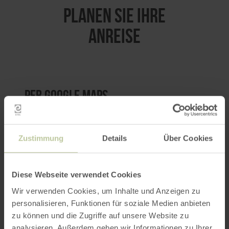
PLANEN SIE IHRE
ANREISE
per Google Maps
Anfahrt von:
Zustimmung
Details
Über Cookies
Diese Webseite verwendet Cookies
Wir verwenden Cookies, um Inhalte und Anzeigen zu
ROUTE PLANEN
personalisieren, Funktionen für soziale Medien anbieten
zu können und die Zugriffe auf unsere Website zu
analysieren. Außerdem geben wir Informationen zu Ihrer