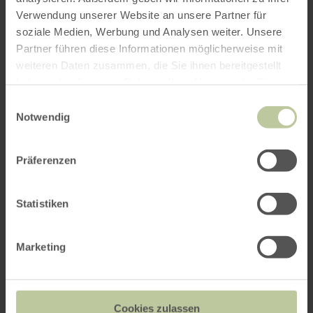
Verwendung unserer Website an unsere Partner für
soziale Medien, Werbung und Analysen weiter. Unsere
Weitere Veranstaltungen
Partner führen diese Informationen möglicherweise mit
weiteren Daten zusammen, die Sie ihnen bereitgestellt
haben oder die sie im Rahmen Ihrer Nutzung der Dienste
gesammelt haben.
Einwilligungsauswahl
Notwendig
Präferenzen
Statistiken
Michaelsmarkt in Bad
Marketing
Münstereifel
05.09. - 06.09.2026
Cookies zulassen