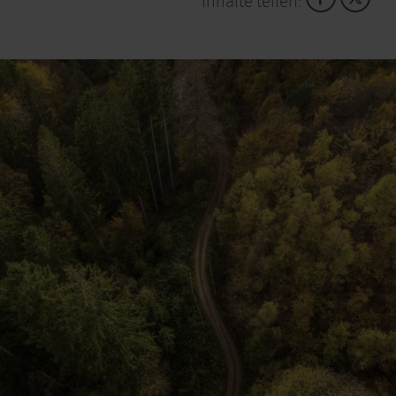
Inhalte teilen:
Wir bitten darum, dass sich größere Gruppen ab 10
Personen im Vorfeld unter 02444/9510-0
ankündigen.
Uhrzeit: 14.00 Uhr (mittwochs)
Dauer: 3 Stunden
Kosten: frei
Ort: Parkplatz Abtei Mariawald, an der L249 bei
Heimbach
Info-Tel: 02444. 9510-0
E-Mail:
info@nationalpark-eifel.de