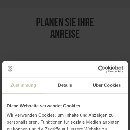
PLANEN SIE IHRE
ANREISE
per Google Maps
Anfahrt von:
Zustimmung
Details
Über Cookies
Diese Webseite verwendet Cookies
Wir verwenden Cookies, um Inhalte und Anzeigen zu
personalisieren, Funktionen für soziale Medien anbieten
ROUTE PLANEN
zu können und die Zugriffe auf unsere Website zu