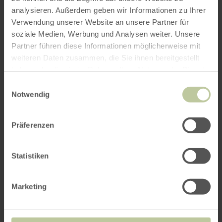
analysieren. Außerdem geben wir Informationen zu Ihrer
Verwendung unserer Website an unsere Partner für
soziale Medien, Werbung und Analysen weiter. Unsere
Partner führen diese Informationen möglicherweise mit
Weitere Veranstaltungen
weiteren Daten zusammen, die Sie ihnen bereitgestellt
haben oder die sie im Rahmen Ihrer Nutzung der Dienste
gesammelt haben.
Einwilligungsauswahl
Notwendig
Präferenzen
Statistiken
Rangertour Kloster
Marketing
Mariawald im Nationalpark
Eifel