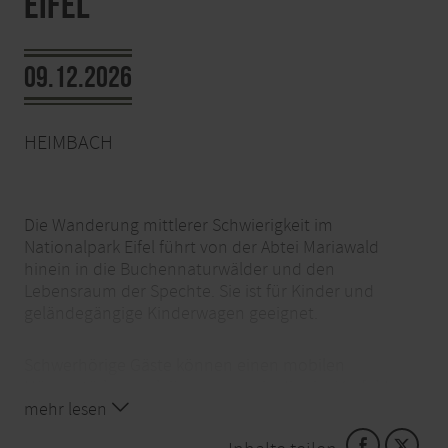
Eifel
09.12.2026
HEIMBACH
Die Wanderung mittlerer Schwierigkeit im
Nationalpark Eifel führt von der Abtei Mariawald
hinein in die Buchennaturwälder und den
Lebensraum der Spechte. Sie ist für Kinder und
geländegängige Kinderwagen geeignet.
Schwerhörige Gäste können einen mobilen
Hörverstärker ausleihen, wenn sie dies im Vorfeld
anmelden. Ansonsten ist eine Anmeldung für die
mehr lesen
kostenfreien Touren nicht erforderlich.