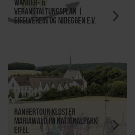
Wander- &
Veranstaltungsplan |
Eifelverein OG Nideggen e.V.
Rangertour Kloster
Mariawald im Nationalpark
Eifel