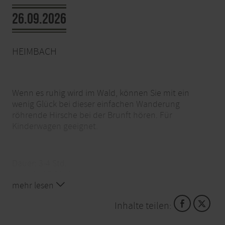
26.09.2026
HEIMBACH
Wenn es ruhig wird im Wald, können Sie mit ein
wenig Glück bei dieser einfachen Wanderung
röhrende Hirsche bei der Brunft hören. Für
Kinderwagen geeignet.
Dauer: 3-4 Std.
Uhrzeit: 17:00 Uhr
Kosten: frei
mehr lesen
Treffpunkt: Parkplatz Kloster Mariawald
Inhalte teilen:
Tel.: 02444. 9510 0