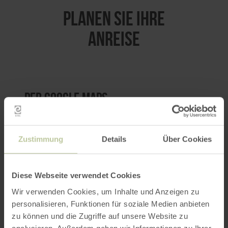
PLANEN SIE IHRE
ANREISE
per Google Maps
Anfahrt von:
Zustimmung
Details
Über Cookies
Diese Webseite verwendet Cookies
Wir verwenden Cookies, um Inhalte und Anzeigen zu
personalisieren, Funktionen für soziale Medien anbieten
ROUTE PLANEN
zu können und die Zugriffe auf unsere Website zu
analysieren. Außerdem geben wir Informationen zu Ihrer