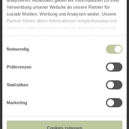
Verwendung unserer Website an unsere Partner für
soziale Medien, Werbung und Analysen weiter. Unsere
Weitere Veranstaltungen
Partner führen diese Informationen möglicherweise mit
weiteren Daten zusammen, die Sie ihnen bereitgestellt
haben oder die sie im Rahmen Ihrer Nutzung der Dienste
gesammelt haben.
Einwilligungsauswahl
Notwendig
Präferenzen
Statistiken
Rangertour Kloster
Marketing
Mariawald im Nationalpark
Eifel
Cookies zulassen