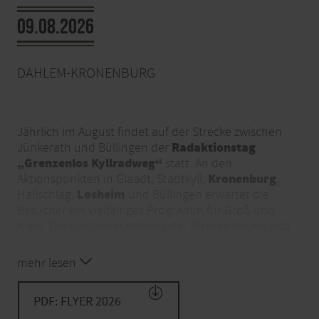
09.08.2026
DAHLEM-KRONENBURG
Jährlich im August findet auf der Strecke zwischen
Radaktionstag
Jünkerath und Büllingen der
„Grenzenlos Kyllradweg“
statt. An den
Kronenburg
Aktionspunkten in Glaadt, Stadtkyll,
,
Losheim
Hallschlag,
und Büllingen erwartet die
Besucher ein vielfältiges Programm für Groß und
Klein. Die Gastgeber entlang der Strecke freuen sich
auf Ihren Besuch.
mehr lesen
Aktionspunkt Kronenburg:
PDF: FLYER 2026
› Servicemobil von „projekt.bike inklusiv“