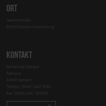
Info-Tel.: 06557. 894
ORT
https://kyllradweg.wixsite.com/grenzenloskyllradweg
Seeuferstraße
53949 Dahlem-Kronenburg
KONTAKT
Gemeinde Dahlem
Rathaus
53949 Dahlem
Telefon: (0049) 2447 9555
Fax: (0049) 2447 955555