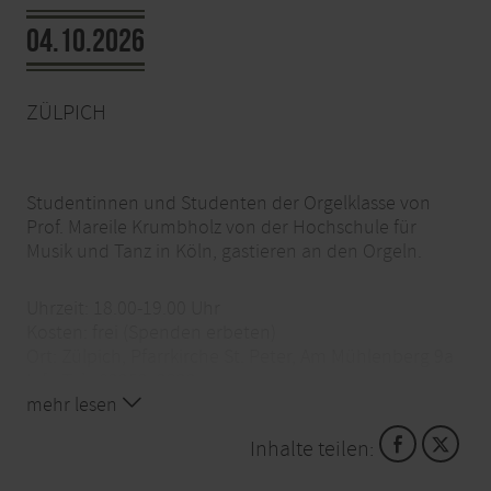
04.10.2026
ZÜLPICH
Studentinnen und Studenten der Orgelklasse von
Prof. Mareile Krumbholz von der Hochschule für
Musik und Tanz in Köln, gastieren an den Orgeln.
Uhrzeit: 18.00-19.00 Uhr
Kosten: frei (Spenden erbeten)
Ort: Zülpich, Pfarrkirche St. Peter, Am Mühlenberg 9a
Info-Tel.: 02252. 2322
E-Mail:
mehr lesen
holger.weimbs@erzbistum-koeln.de
Inhalte teilen: