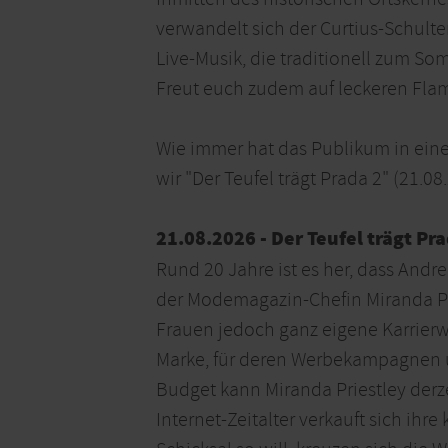
verwandelt sich der Curtius-Schult
Live-Musik, die traditionell zum So
Freut euch zudem auf leckeren Flam
Wie immer hat das Publikum in eine
wir "Der Teufel trägt Prada 2" (21.0
21.08.2026 - Der Teufel trägt Pr
Rund 20 Jahre ist es her, dass Andr
der Modemagazin-Chefin Miranda Prie
Frauen jedoch ganz eigene Karrierw
Marke, für deren Werbekampagnen un
Budget kann Miranda Priestley derze
Internet-Zeitalter verkauft sich ih