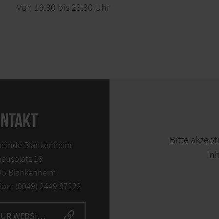
Von 19:30 bis 23:30 Uhr
NTAKT
Bitte akzept
einde Blankenheim
Inh
ausplatz 16
45 Blankenheim
fon: (0049) 2449 87222
ZUR WEBSITE