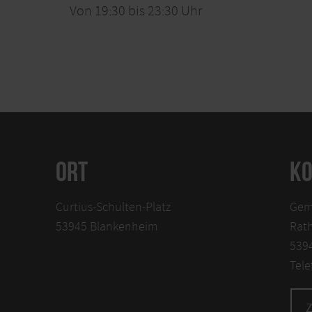
Von 19:30 bis 23:30 Uhr
ORT
KO
Curtius-Schulten-Platz
Gem
53945 Blankenheim
Rath
539
Tele