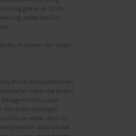
stimmung gibt es ab 20 Uhr
merung, startet der Film.
orn.
aufen. In diesem Jahr zeigen
ily Blunt) als Assistentinnen
n. Inzwischen haben die beiden
s Managerin einer Luxus-
n. Von einem derartigen
ind für sie vorbei, denn im
mmer schlechter. Doch wie das