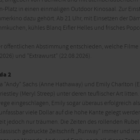
en-Platz in einen einmaligen Outdoor Kinosaal. Zur Ein
mmerkino dazu gehört. Ab 21 Uhr, mit Einsetzen der Däm
mkuchen, kühles Blanq Eifler Helles und frisches Popc
r öffentlichen Abstimmung entschieden, welche Filme l
8.2026) und "Extrawurst" (22.08.2026).
ada 2
ea "Andy" Sachs (Anne Hathaway) und Emily Charlton (Em
stley (Meryl Streep) unter deren teuflischer Art litte
ege eingeschlagen, Emily sogar überaus erfolgreich al
fassbar viele Dollar auf die hohe Kante gelegt werde
it jedoch nur träumen. Die Zeiten des rollenden Rubel s
re klassisch gedruckte Zeitschrift „Runway“ immer und i