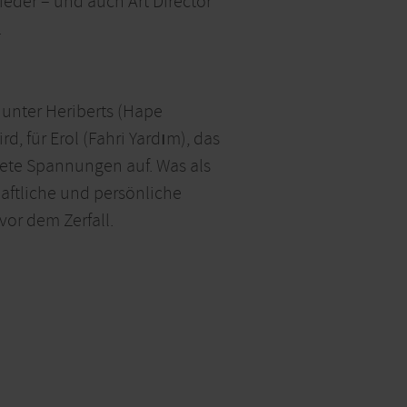
ieder – und auch Art Director
.
 unter Heriberts (Hape
d, für Erol (Fahri Yardım), das
tete Spannungen auf. Was als
haftliche und persönliche
vor dem Zerfall.