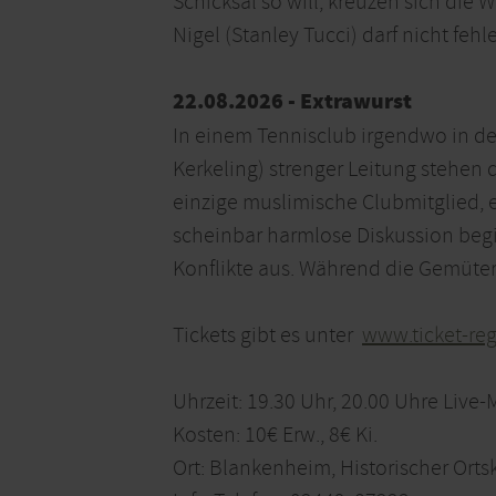
Schicksal so will, kreuzen sich die 
Nigel (Stanley Tucci) darf nicht fe
22.08.2026 - Extrawurst
In einem Tennisclub irgendwo in de
Kerkeling) strenger Leitung stehen d
einzige muslimische Clubmitglied, 
scheinbar harmlose Diskussion begin
Konflikte aus. Während die Gemüter 
Tickets gibt es unter
www.ticket-re
Uhrzeit: 19.30 Uhr, 20.00 Uhre Live-
Kosten: 10€ Erw., 8€ Ki.
Ort: Blankenheim, Historischer Orts