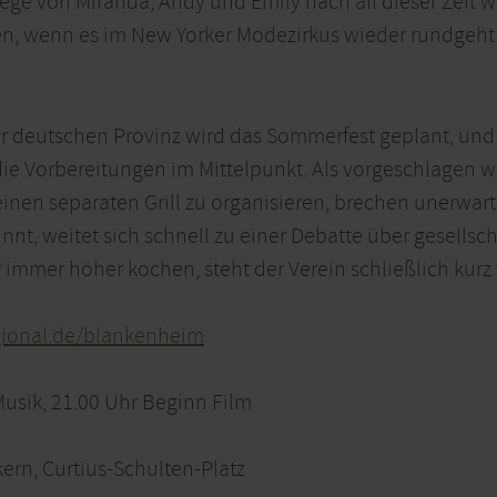
Wege von Miranda, Andy und Emily nach all dieser Zeit w
hlen, wenn es im New Yorker Modezirkus wieder rundgeht
r deutschen Provinz wird das Sommerfest geplant, und
ie Vorbereitungen im Mittelpunkt. Als vorgeschlagen wir
einen separaten Grill zu organisieren, brechen unerwar
nt, weitet sich schnell zu einer Debatte über gesellsc
immer höher kochen, steht der Verein schließlich kurz 
gional.de/blankenheim
Musik, 21.00 Uhr Beginn Film
kern, Curtius-Schulten-Platz