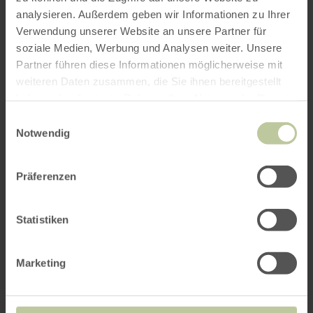
analysieren. Außerdem geben wir Informationen zu Ihrer
Verwendung unserer Website an unsere Partner für
soziale Medien, Werbung und Analysen weiter. Unsere
Partner führen diese Informationen möglicherweise mit
Weitere Veranstaltungen
weiteren Daten zusammen, die Sie ihnen bereitgestellt
haben oder die sie im Rahmen Ihrer Nutzung der Dienste
gesammelt haben.
Einwilligungsauswahl
Notwendig
Präferenzen
Statistiken
Marketing
Steinfeld Calling - Ein
Festival der kulturellen