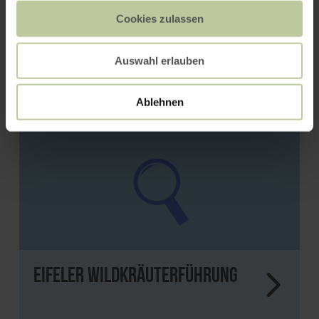
Gang zur Waldkapelle
Cookies zulassen
Auswahl erlauben
Ablehnen
Eifeler Wildkräuterführung