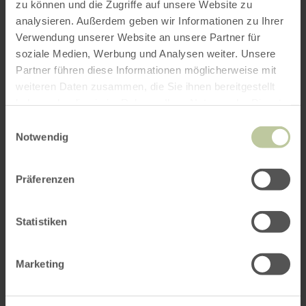
zu können und die Zugriffe auf unsere Website zu
ROUTE PLANEN
analysieren. Außerdem geben wir Informationen zu Ihrer
Verwendung unserer Website an unsere Partner für
soziale Medien, Werbung und Analysen weiter. Unsere
Partner führen diese Informationen möglicherweise mit
weiteren Daten zusammen, die Sie ihnen bereitgestellt
Weitere Veranstaltungen
haben oder die sie im Rahmen Ihrer Nutzung der Dienste
gesammelt haben.
Einwilligungsauswahl
Notwendig
Präferenzen
Statistiken
Marketing