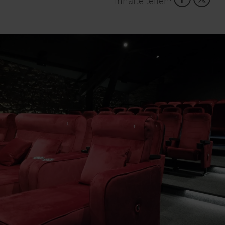
Inhalte teilen:
am besten mordet. 1989 veröffentlichte Michael
Preute unter diesem Pseudonym seinen ersten Krimi
„Eifel-Blues“. Es folgten 22 weitere, lange bevor
Regionalkrimis als eigenes Genre entdeckt wurden.
Hauptfigur ist stets der Journalist Siggi Baumeister.
Auch das Leben seines Verlegers Ralf Kramp hat
Jacques Berndorf nachhaltig beeinflusst. Freuen Sie
sich auf einen literarischen und sehr persönlichen
Rückblick, wenn Ralf von seinem Freund „Michel“
erzählt. An seiner Seite steht an diesem besonderen
Abend der Autor und Entertainer Manni Lang. Und
wenn sich im gemütlichen Kinosaal mit seinen 42
roten Sesseln der Vorhang hebt, dürfte rasch
klarwerden: Für große Geschichten braucht es keine
Großstadt!
Veranstalter:in:
Eifelgemeinde Nettersheim
Krausstraße 2