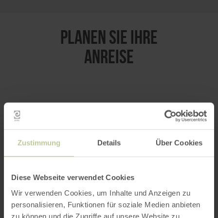
PLANEN SIE IHRE
ANREISE
per Google Maps
Anfahrt von:
Zustimmung
Details
Über Cookies
Diese Webseite verwendet Cookies
Wir verwenden Cookies, um Inhalte und Anzeigen zu
personalisieren, Funktionen für soziale Medien anbieten
ROUTE PLANEN
zu können und die Zugriffe auf unsere Website zu