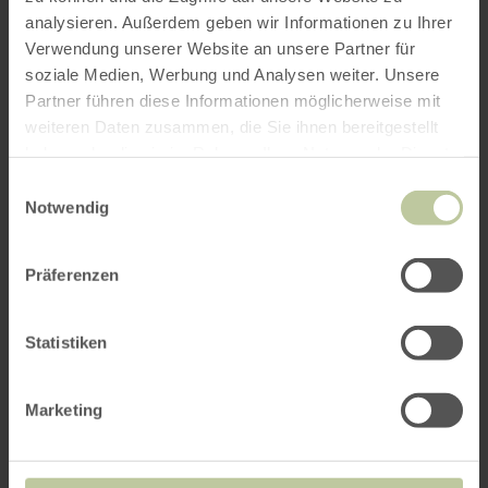
analysieren. Außerdem geben wir Informationen zu Ihrer
Verwendung unserer Website an unsere Partner für
soziale Medien, Werbung und Analysen weiter. Unsere
Partner führen diese Informationen möglicherweise mit
Weitere Veranstaltungen
weiteren Daten zusammen, die Sie ihnen bereitgestellt
haben oder die sie im Rahmen Ihrer Nutzung der Dienste
gesammelt haben.
Einwilligungsauswahl
Notwendig
Präferenzen
Statistiken
Marketing
Kannst du nicht schlafen,