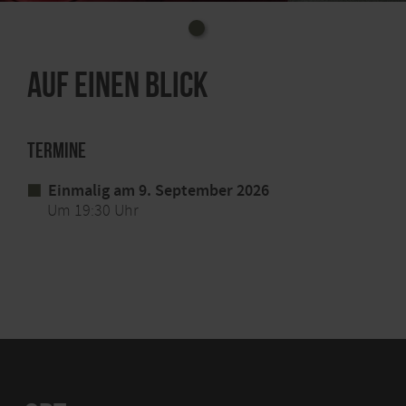
53947 Nettersheim-Zingsheim
Uhrzeit: 19.30 Uhr, 19.00 Uhr Einlass
Auf einen Blick
Kosten: 12€ VVK (inkl. Getränk und Knabberei)
Ort: Nettersheim, Kino 42, Steinfelder Str. 8
Info-Tel.: 02486. 801956
Termine
Ticketvorverkauf unter
www.ticket-
Einmalig am 9. September 2026
regional.de/nordeifel-mordeifel
Um 19:30 Uhr