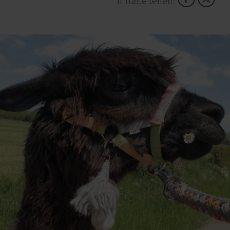
Inhalte teilen:
der Welt! Gerade haben sich die Kinder und das
Geistermädchen angefreundet, da geschieht etwas
Entsetzliches: Der Hund wird geklaut! Inmitten von
Lamas und Alpakas liest Judith Merchant aus ihrer
magischen Holly-Holunder-Geschichte „Und der
verschwundene Hund“. Hoffen wir, dass im
Lampakaland im kleinen Dörfchen Schmidtheim
nicht nur tierische Träume wahr werden, sondern
Arwid und die Zwillinge auch das Rätsel lösen. Beim
anschließenden Spaziergang dürfen Paul, Jack und
Theo sowie Uli, Rudi und Teddy an die Leine – wer
hier eigentlich wen führt, bleibt streng vertraulich.
Veranstalter:in:
Gemeinde Dahlem
Hauptstr. 23
53949 Dahlem-Schmidtheim
Uhrzeit: 14.30 Uhr, 14.00 Uhr Einlass (für Kinder 7-10
Jahre)