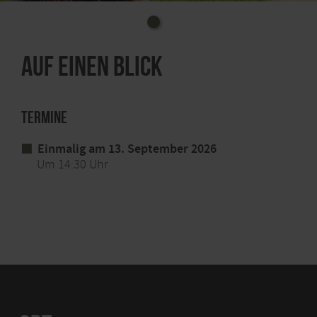
Kosten: VVK 12,- € (inkl. optionaler Lama- und
Alpakaspaziergang)
Ort: Dahlem-Schmidtheim, Lampakaland, Lindenstr.
Auf einen Blick
12
Info-Tel.: 02441. 994570
Ticketvorverkauf unter
www.ticket-
Termine
regional.de/nordeifel-mordeifel
Einmalig am 13. September 2026
Um 14:30 Uhr