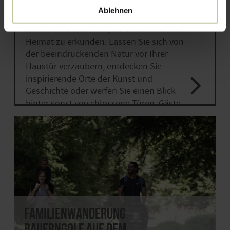
Unsere vielfältigen Sehenswürdigkeiten
Ablehnen
und spannenden Ausflugsziele laden Sie
und Ihre Liebsten ein, die Schönheit Ihre
Heimat zu erkunden. Lassen Sie sich von
der beeindruckenden Natur vor Ihrer
Haustür verzaubern, entdecken Sie
inspirierende Orte der Kunst und
Geschichte oder werfen Sie einen Blick
hinter sonst verschlossene Türen. Gäste
aus nah und fern dürfen sich auf
Ermäßigungen oder sogar kostenfreien
Eintritt freuen.
Familienwanderung
Bauerngolf auf dem