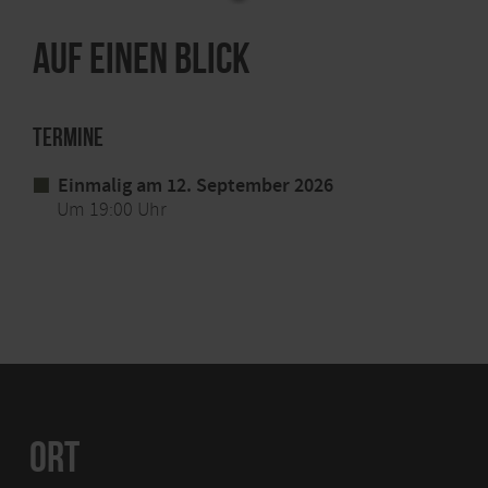
Ort: Zülpich-Füssenich, Schaustellerfamilie Schleifer,
Uferstr. 34
Auf einen Blick
Info-Tel.: 02441. 994570
Ticketvorverkauf unter
www.ticket-
Termine
regional.de/nordeifel-mordeifel
Einmalig am 12. September 2026
Um 19:00 Uhr
ORT