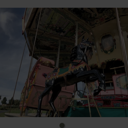
Ralf Kramp und Carsten Henn ziehen an diesem
Abend alle Register und lassen das Publikum kräftig
mitwirken. Freuen Sie sich auf Klamauk und Quatsch
– und auf die Familie Schleifer am Saxophon oder an
der Drehorgel. In ihrer Lagerhalle gibt es viel zu
entdecken – mit etwas Glück erhaschen Sie sogar
einen Blick auf ihre historische kleine Berg- und
Talbahn, dem einzigen Karussell Deutschlands unter
Denkmalschutz. Frischgebackene Reibekuchen gibt
es natürlich auch!
Veranstalter:in:
Stadt Zülpich
Markt 21
53909 Zülpich
Uhrzeit: 19.00 Uhr, 18.00 Uhr Einlass
Kosten: 12€ VVK