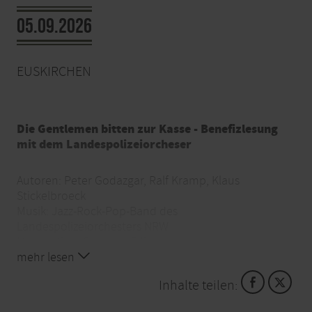
05.09.2026
EUSKIRCHEN
Die Gentlemen bitten zur Kasse - Benefizlesung
mit dem Landespolizeiorcheser
Autoren: Peter Godazgar, Ralf Kramp, Klaus
Stickelbroeck
Musik: Jazz-Rock-Pop-Band des
Landespolizeiorchesters NRW
Moderation: Susanne Edl
mehr lesen
Der Startschuss: Für einen Abend verwandelt sich
Inhalte teilen:
das beschauliche S-Forum der Kreissparkasse
Euskirchen in einen altehrwürdigen Gentlemen Club