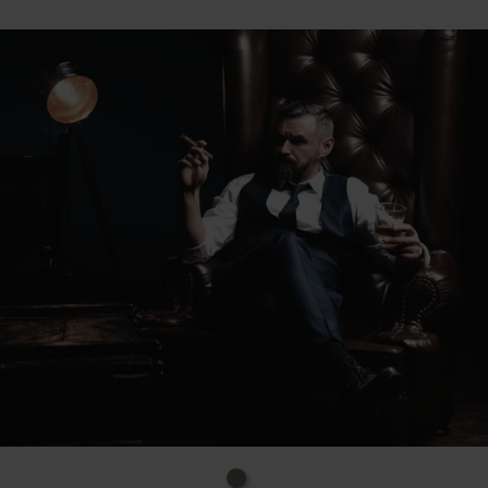
– allerdings mit deutlich mehr Leichen und schrägen
Gestalten.
Freuen Sie sich auf den König des schwarzen Krimi-
Humors Ralf Kramp, der mit „Mutter bei die Fische“
zeigt, dass selbst eine kleine Seefahrt tödlich enden
kann. Dass auch ein Umzug ins beschauliche
Kronenburg nicht ungefährlich ist, beweist Ihnen der
Krimi-Cop Klaus Stickelbroeck in „Trulledull“. Wenn
Sie dem leicht schrägen Peter Godazgar glauben, ist
ihm „Sein größter Fan“ nicht so ganz geheuer.
Nachzulesen in der neuen Kurzkrimisammlung
„Nordeifel Mordeifel 3“.
Susanne Edl, deren Stimme Sie von Radio
Euskirchen kennen, wird Sie sicher durch den
kriminell heiteren Abend führen. Tatkräftig
unterstützt wird sie, unter der Leitung von Hans
Steinmeier, durch die Jazz-Rock-Pop-Band des