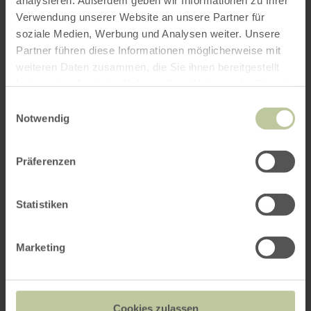
Verwendung unserer Website an unsere Partner für
soziale Medien, Werbung und Analysen weiter. Unsere
Weitere Veranstaltungen
Partner führen diese Informationen möglicherweise mit
weiteren Daten zusammen, die Sie ihnen bereitgestellt
haben oder die sie im Rahmen Ihrer Nutzung der Dienste
gesammelt haben.
Einwilligungsauswahl
Notwendig
Präferenzen
Statistiken
Marketing
Eifeler Wildkräuterführung
Cookies zulassen