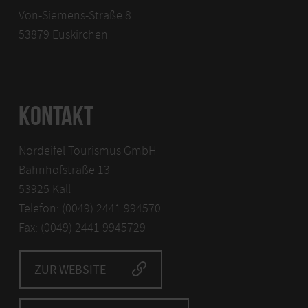
der blanq GmbH und der Kreissparkasse Euskirchen)
Von-Siemens-Straße 8
Ort: Euskirchen, S-Forum der Kreissparkasse
53879 Euskirchen
Euskirchen, Von-Siemens-Str. 8
Info-Tel.: 02441. 994570
Ticketvorverkauf unter
www.ticket-
KONTAKT
regional.de/nordeifel-mordeifel
Nordeifel Tourismus GmbH
Bahnhofstraße 13
53925 Kall
Telefon: (0049) 2441 994570
Fax: (0049) 2441 9945729
ZUR WEBSITE