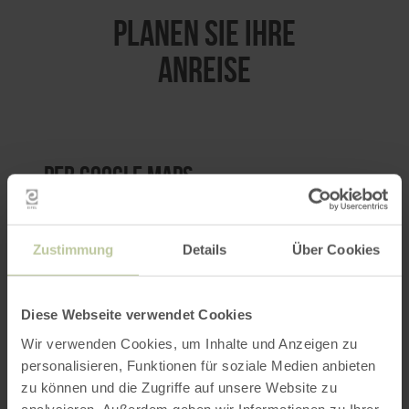
PLANEN SIE IHRE
ANREISE
per Google Maps
Anfahrt von:
Zustimmung
Details
Über Cookies
Diese Webseite verwendet Cookies
Wir verwenden Cookies, um Inhalte und Anzeigen zu
personalisieren, Funktionen für soziale Medien anbieten
ROUTE PLANEN
zu können und die Zugriffe auf unsere Website zu
analysieren. Außerdem geben wir Informationen zu Ihrer