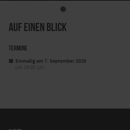
Uhrzeit: 19.00 Uhr, 18.30 Uhr Einlass
Kosten: 12€ (inkl. Begrüßungsgetränk)
Auf einen Blick
Ort: Blankenheim, Gewölbekeller im Museumscafé,
Ahrstr. 55
Info-Tel.: 02441. 994570
Termine
Ticketvorverkauf unter
www.ticket-
Einmalig am 7. September 2026
regional.de/nordeifel-mordeifel
oder in der Tourist-
Um 19:00 Uhr
Information Blankenheim, Ahrstr. 55-57