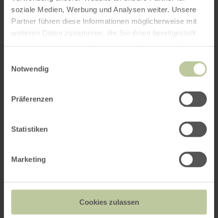
Weitere Veranstaltungen
soziale Medien, Werbung und Analysen weiter. Unsere
Partner führen diese Informationen möglicherweise mit
weiteren Daten zusammen, die Sie ihnen bereitgestellt
haben oder die sie im Rahmen Ihrer Nutzung der Dienste
gesammelt haben.
Einwilligungsauswahl
Notwendig
Präferenzen
Statistiken
Michaelsmarkt in Bad
Münstereifel
Marketing
05.09. - 06.09.2026
Cookies zulassen