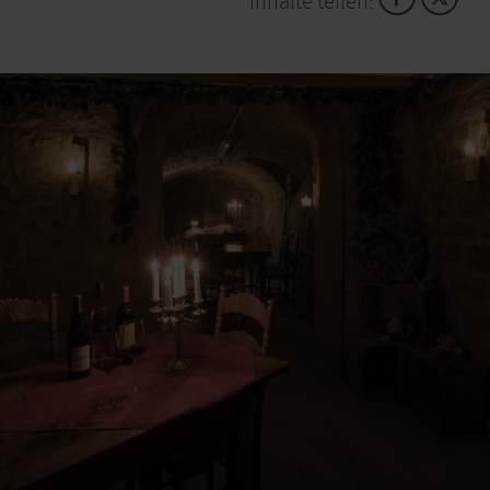
Inhalte teilen:
Zwischen den alten Gemäuern liest Rudi Jagusch
aus seinem neuesten Kurzkrimi „Ausgezapft“ aus
„Nordeifel Mordeifel 3“. Eine Geschichte, die nach
Gerste riecht – und nach ganz viel Heimat. Machen
Sie mit Andreas J. Schulte mit „Eifelschatten“ einen
Abstecher zum Laacher See, wo der wohl härteste
Ermittler der Eifel mit einem rätselhaften Mordfall
konfrontiert wird: Direkt am See wird ein Mann
erschlagen aufgefunden, sein Wohnmobil auf dem
Campingplatz Pönterbach verwüstet. Die
Privatdetektive Paul David und Linda Becking stoßen
bei ihren Ermittlungen auf die Spur eines britischen
Bombers, der 1942 im See versank – samt wertvoller
Fracht..
Veranstalter:in:
Gemeinde Blankenheim
Rathausstr. 16
53945 Blankenheim