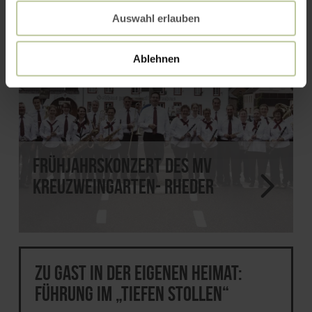
Auswahl erlauben
Ablehnen
Frühjahrskonzert des MV
Kreuzweingarten- Rheder
Zu Gast in der eigenen Heimat:
Führung im „Tiefen Stollen“