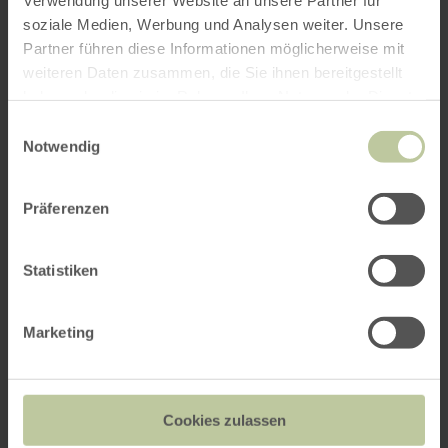
Weitere Veranstaltungen
soziale Medien, Werbung und Analysen weiter. Unsere
Partner führen diese Informationen möglicherweise mit
weiteren Daten zusammen, die Sie ihnen bereitgestellt
haben oder die sie im Rahmen Ihrer Nutzung der Dienste
gesammelt haben.
Einwilligungsauswahl
Notwendig
Präferenzen
Statistiken
Rangertour Wahlerscheid im
Nationalpark Eifel
Marketing
11.08.2026 - 12.01.2027
Cookies zulassen