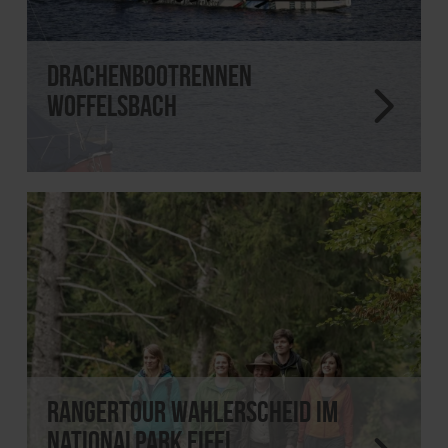
Drachenbootrennen
Woffelsbach
Rangertour Wahlerscheid im
Nationalpark Eifel