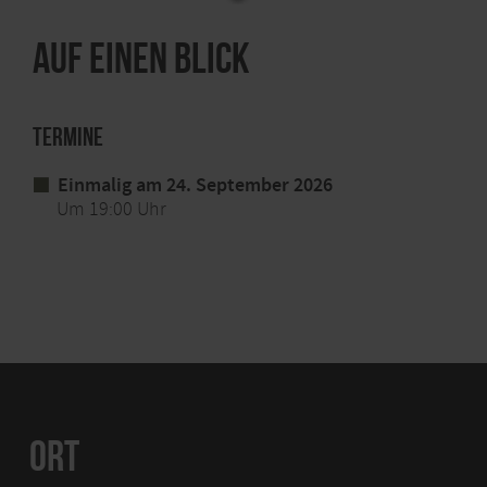
Ort: Bad Münstereifel, Kulturhaus theater 1,
Langenhecke 4
Auf einen Blick
Info-Tel.: 0651. 9790777
www.lit-eifel.de
Termine
Einmalig am 24. September 2026
Um 19:00 Uhr
ORT