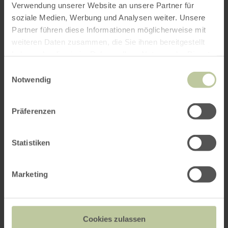
Verwendung unserer Website an unsere Partner für
soziale Medien, Werbung und Analysen weiter. Unsere
Weitere Veranstaltungen
Partner führen diese Informationen möglicherweise mit
weiteren Daten zusammen, die Sie ihnen bereitgestellt
haben oder die sie im Rahmen Ihrer Nutzung der Dienste
gesammelt haben.
Einwilligungsauswahl
Notwendig
Präferenzen
Statistiken
Marketing
Halloween auf Burg Satzvey
24.10. - 31.10.2026
Cookies zulassen