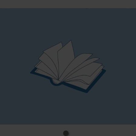
Fünfzehn Jahre später, 1945: Nach dem Krieg
arbeitet Felix als Bibliothekar für die Amerikaner, um
Millionen von geraubten Büchern zu katalogisieren.
Seine Mission führt ihn zurück in das zerstörte
Leipzig. Die Freunde von damals sind verschollen –
oder nicht wiederzuerkennen. Und ist Eva wirklich
tot? Während die Stadt unter dem Druck der
nahenden sowjetischen Besatzung steht, gerät Felix
in ein Netz aus Verrat und tödlichen Geheimnissen,
das seinen Ursprung in den finstersten Winkeln
seiner Vergangenheit hat.
SPIEGEL-Bestsellerautor Kai Meyer erzählt einmal
mehr von Freundschaft, Liebe und dunklen
Verbrechen in den nebelverhangenen Gassen des
Graphischen Viertels.
Uhrzeit: 19.00 Uhr, 18.00 Uhr Einlass
Kosten: 12€ Erw., 6€ erm.