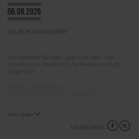
06.09.2026
ZÜLPICH-LANGENDORF
Das Ensemble "BuJazzO" spiel unter dem Titel
"Mountains an Melodies" in der Remise von Burg
Langendorf.
Uhrzeit: 11.00-13.00 Uhr
Kosten: 28€ Erw., 18€ Jug., 95€ Abo Erw. (4
Konzerte), 55€ Abo Jugend (4 Konzerte) 1
Begrüßungsgetränk (inkl.)
Ort: Burg Langendorf, 53909 Zülpich-Langendorf
mehr lesen
Info-Tel: 02252. 837777
Inhalte teilen:
E-Mail: info@vetter-stiftung.de