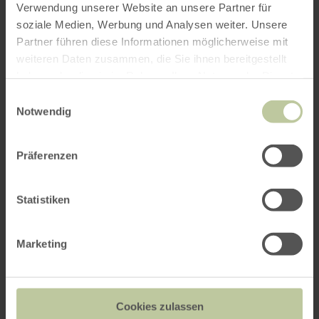
Verwendung unserer Website an unsere Partner für
soziale Medien, Werbung und Analysen weiter. Unsere
Weitere Veranstaltungen
Partner führen diese Informationen möglicherweise mit
weiteren Daten zusammen, die Sie ihnen bereitgestellt
haben oder die sie im Rahmen Ihrer Nutzung der Dienste
gesammelt haben.
Einwilligungsauswahl
Notwendig
Präferenzen
Statistiken
Marketing
Halloween auf Burg Satzvey
24.10. - 31.10.2026
Cookies zulassen