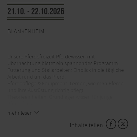
21.10. - 22.10.2026
BLANKENHEIM
Unsere Pferdefreizeit Pferdewissen mit
Übernachtung bietet ein spannendes Programm:
Fütterung und Stallarbeiten: Einblick in die tägliche
Arbeit rund um das Pferd.
Pferdepflege & Equipment: Lernen, wie man Pferde
und ihre Ausrüstung richtig pflegt.
Theorieeinheiten: Grundlagenwissen für junge
Pferdefans.
Reiteinheiten: Zwei Reitstunden pro Tag,
mehr lesen
abgestimmt auf das Können der Kinder
Kreativangebote & Spiel: Spiel, Spaß und kreative
Inhalte teilen:
Aktivitäten rund ums Pferd