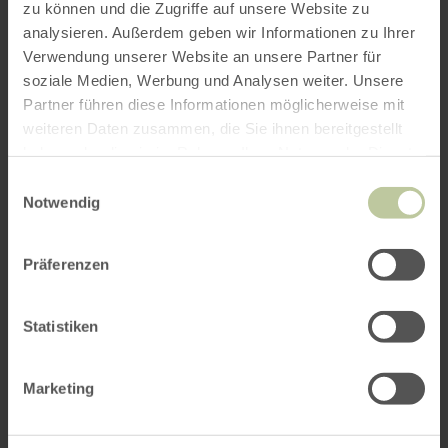
zu können und die Zugriffe auf unsere Website zu
ROUTE PLANEN
analysieren. Außerdem geben wir Informationen zu Ihrer
Verwendung unserer Website an unsere Partner für
soziale Medien, Werbung und Analysen weiter. Unsere
Partner führen diese Informationen möglicherweise mit
weiteren Daten zusammen, die Sie ihnen bereitgestellt
Weitere Veranstaltungen
haben oder die sie im Rahmen Ihrer Nutzung der Dienste
gesammelt haben.
Einwilligungsauswahl
Notwendig
Präferenzen
Statistiken
Marketing
Michaelsmarkt in Bad