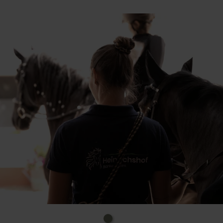
Übernachtung & Vollpension: Gemeinsam in der
Gruppe übernachten und alle Mahlzeiten inkl.
Das Angebot richtet sich an Kinder im Alter von 8-12
Jahren. Reiterfahrungen sind erwünscht.
Uhrzeit: 09.00-16.00 Uhr
Kosten: 180€ inkl. Verpflegung und Getränke
(Vollpension)
Ort: Blankenheim, Heinrichshof, Heinrichshof 1
Info-Tel.: 02449. 9195387
Anmeldung bis 30.09. erforderlich!