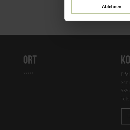
Ablehnen
ORT
KO
*****
Eife
Schm
539
Tele