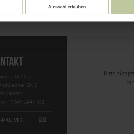
Auswahl erlauben
NTAKT
Bitte akzept
lverein Dahlem
Inh
idtheimer Str. 1
49 Dahlem
fon: (0049) 2447 322
E-MAIL VERFASSEN