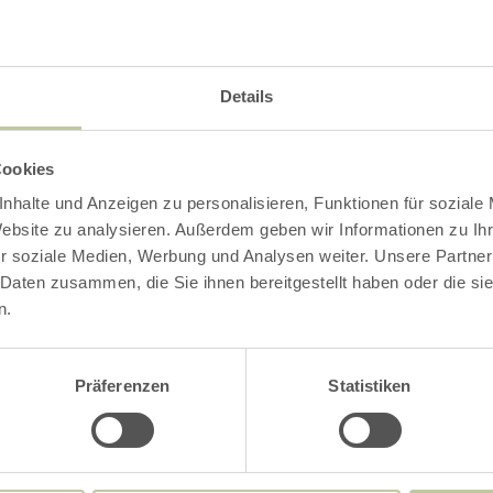
Details
Auf einen Blick
Cookies
nhalte und Anzeigen zu personalisieren, Funktionen für soziale
Website zu analysieren. Außerdem geben wir Informationen zu I
r soziale Medien, Werbung und Analysen weiter. Unsere Partner
 Daten zusammen, die Sie ihnen bereitgestellt haben oder die s
n.
20. September 2026
18.
Um 14:00 Uhr
Um 
Präferenzen
Statistiken