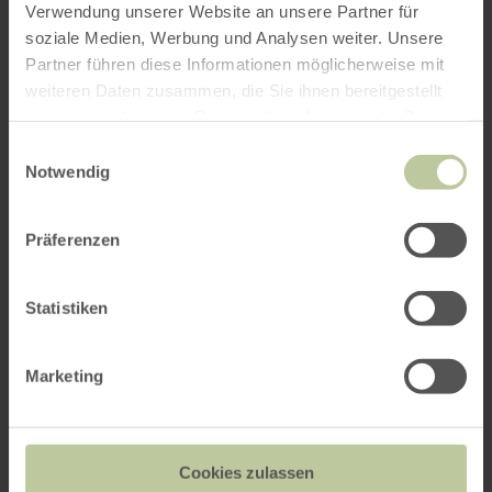
Verwendung unserer Website an unsere Partner für
soziale Medien, Werbung und Analysen weiter. Unsere
Weitere Veranstaltungen
Partner führen diese Informationen möglicherweise mit
weiteren Daten zusammen, die Sie ihnen bereitgestellt
haben oder die sie im Rahmen Ihrer Nutzung der Dienste
gesammelt haben.
Einwilligungsauswahl
Notwendig
Präferenzen
Statistiken
Steinfeld Calling - Ein
Marketing
Festival der kulturellen
Vielfalt
Cookies zulassen