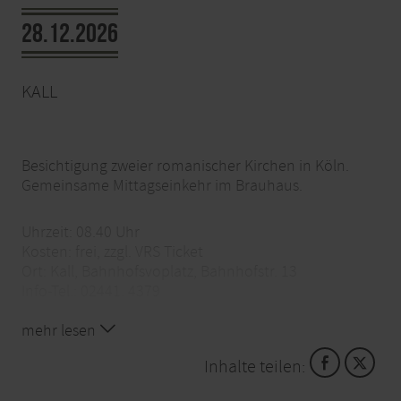
28.12.2026
KALL
Besichtigung zweier romanischer Kirchen in Köln.
Gemeinsame Mittagseinkehr im Brauhaus.
Uhrzeit: 08.40 Uhr
Kosten: frei, zzgl. VRS Ticket
Ort: Kall, Bahnhofsvoplatz, Bahnhofstr. 13
Info-Tel.: 02441. 4379
mehr lesen
Anmeldung telefonisch erforderlich!
Inhalte teilen: