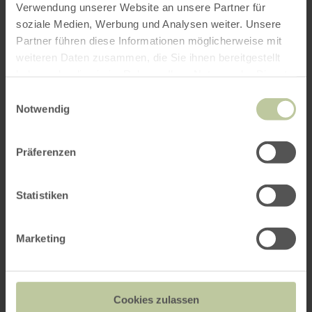
Verwendung unserer Website an unsere Partner für
soziale Medien, Werbung und Analysen weiter. Unsere
Weitere Veranstaltungen
Partner führen diese Informationen möglicherweise mit
weiteren Daten zusammen, die Sie ihnen bereitgestellt
haben oder die sie im Rahmen Ihrer Nutzung der Dienste
gesammelt haben.
Einwilligungsauswahl
Notwendig
Präferenzen
Statistiken
Marketing
Halloween auf Burg Satzvey
24.10. - 31.10.2026
Cookies zulassen