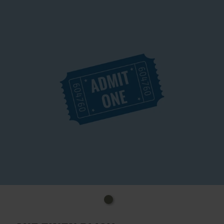
Knast oder auf hoher See.
Ausgerüstet mit kleinen Saiteninstrumenten,
Gitarren und viel Percussion schlagen die beiden
Sänger einen geradlinigen Zickzackkurs durch ihre
musikalischen Lieblingsgenres ein. So wie die
Flugbahn eines Moskitos.
Uhrzeit: 19.00 Uhr
Kosten: ab 40,90€
Ort: Euskirchen, Wohnraum in der "Alten Tuchfabrik",
Josef-Ruhr-Str. 30
Info-Tel.: 02251. 772460
E-Mail: kultur@euskirchen.de