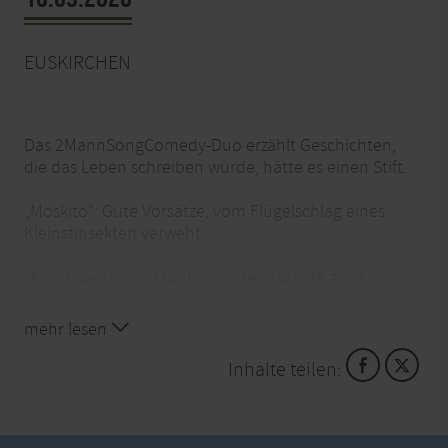
EUSKIRCHEN
Das 2MannSongComedy-Duo erzählt Geschichten,
die das Leben schreiben würde, hätte es einen Stift.
„Moskito“: Gute Vorsätze, vom Flügelschlag eines
Kleinstinsekten verweht…
„Als ich begann zu rauchen“, der nächste gute
Vorsatz. In die Tat umgesetzt durch Unterstützung,
die man beim besten Willen nicht haben wollte…
mehr lesen
Inhalte teilen:
In „Untätowiert“ profitieren C. und Rainer von der
Gnade der frühen Geburt. Als sogenannte
Babyboomer haben sie es unterlassen, sich ein
Tattoo zu verpassen. Gab es damals nämlich nur im