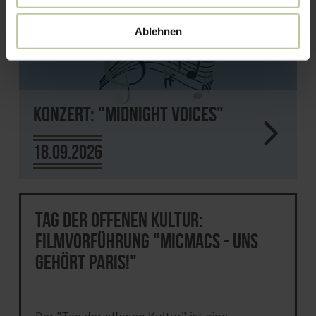
Ablehnen
Konzert: "Midnight Voices"
18.09.2026
Tag der offenen Kultur:
Filmvorführung "Micmacs - uns
gehört Paris!"