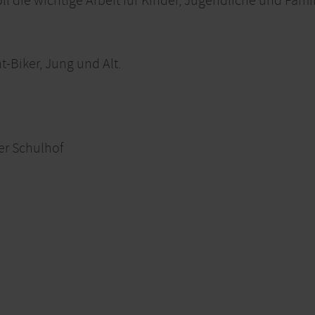
ll die wichtige Arbeit für Kinder, Jugendliche und Famil
t-Biker, Jung und Alt.
er Schulhof