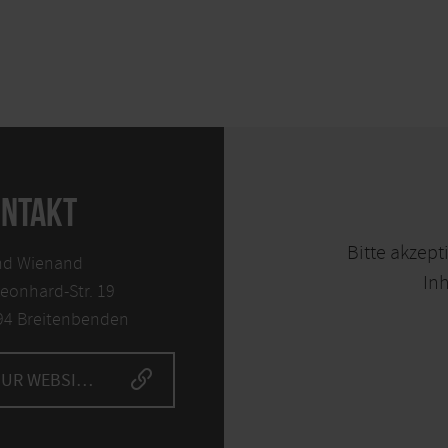
NTAKT
Bitte akzept
nd Wienand
Inh
Leonhard-Str. 19
94 Breitenbenden
ZUR WEBSITE