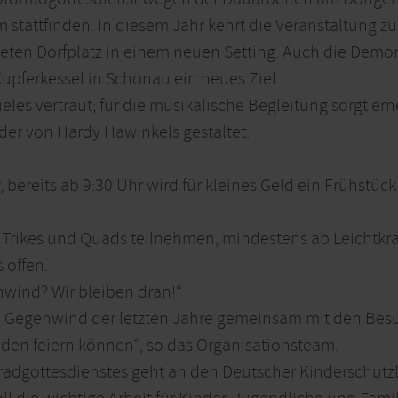
m stattfinden. In diesem Jahr kehrt die Veranstaltung
teten Dorfplatz in einem neuen Setting. Auch die Demo
upferkessel in Schönau ein neues Ziel.
eles vertraut; für die musikalische Begleitung sorgt er
der von Hardy Hawinkels gestaltet.
 bereits ab 9:30 Uhr wird für kleines Geld ein Frühstü
 Trikes und Quads teilnehmen, mindestens ab Leichtkraf
 offen.
nwind? Wir bleiben dran!“
dem Gegenwind der letzten Jahre gemeinsam mit den Be
den feiern können“, so das Organisationsteam.
orradgottesdienstes geht an den Deutscher Kinderschut