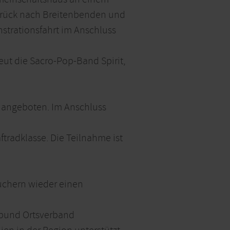
 zurück nach Breitenbenden und
nstrationsfahrt im Anschluss
neut die Sacro-Pop-Band Spirit,
ck angeboten. Im Anschluss
tradklasse. Die Teilnahme ist
suchern wieder einen
zbund Ortsverband