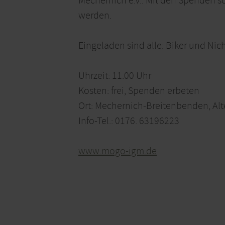
Mechernich e.V.. Mit den Spenden so
werden.
Eingeladen sind alle: Biker und Nich
Uhrzeit: 11.00 Uhr
Kosten: frei, Spenden erbeten
Ort: Mechernich-Breitenbenden, Alt
Info-Tel.: 0176. 63196223
www.mogo-igm.de