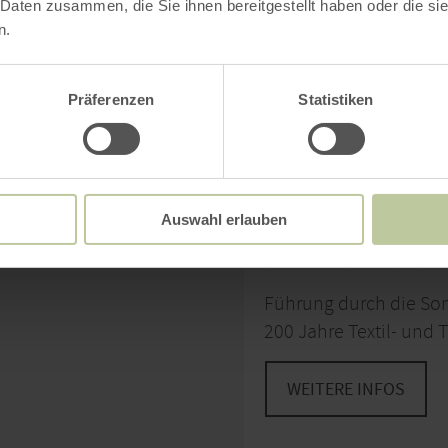
 Daten zusammen, die Sie ihnen bereitgestellt haben oder die s
n.
Präferenzen
Statistiken
09.08. - 13.12.2026
Führung durc
"Von der Wol
Auswahl erlauben
EUSKIRCHEN-KUCHENH
Führung durch die Sond
200 Jahre Textil- und 
WEITERE INFOS