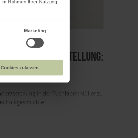
ie im Rahmen Ihrer Nutzung
Marketing
h die Sonderausstellung:
le"
Cookies zulassen
EIM
erasstellung in der Tuchfabrik Müller zu
Technikgeschichte.