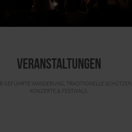
Veranstaltungen
L OB GEFÜHRTE WANDERUNG, TRADITIONELLE SCHÜTZE
KONZERTE & FESTIVALS.