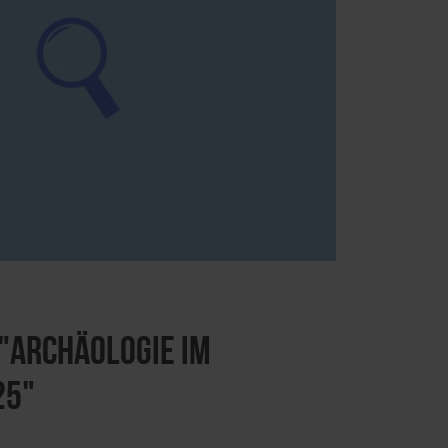
"Archäologie im
25"