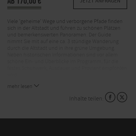
AB 170,00 €
JETZT ANFRAGEN
Viele 'geheime' Wege und verborgene Pfade finden
sich in der Altstadt und führen zu schönen Plätzen
und bemerkenswerten Panoramen. Der Guide
nimmt Sie mit auf eine ca. 3 stündige Wanderung
durch die Altstadt und in ihre grüne Umgebung.
Neben historischen Informationen sind vor allem
schöne Ein- und Überblicke im Programm, für die
festes Schuhwerk, Ausdauer und Proviant empfohlen
wird.
mehr lesen
Dauer: 3 Stunden
Inhalte teilen:
Gruppengröße: max. 20 Personen
Grundpreis: 170,00 € (montags – sonntags und
feiertags)
Sprache: deutsch