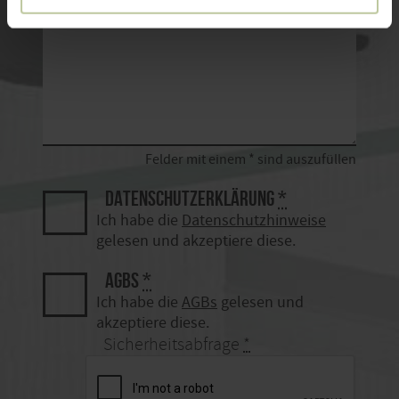
Felder mit einem * sind auszufüllen
DATENSCHUTZERKLÄRUNG
*
Ich habe die
Datenschutzhinweise
gelesen und akzeptiere diese.
AGBS
*
Ich habe die
AGBs
gelesen und
akzeptiere diese.
Sicherheitsabfrage
*