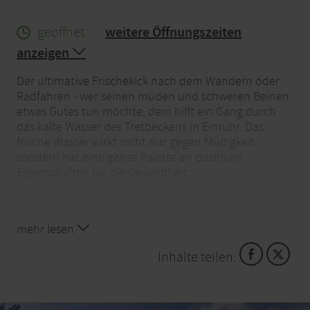
geöffnet
weitere Öffnungszeiten
anzeigen
Der ultimative Frischekick nach dem Wandern oder
Radfahren - wer seinen müden und schweren Beinen
etwas Gutes tun möchte, dem hilft ein Gang durch
das kalte Wasser des Tretbeckens in Einruhr. Das
frische Wasser wirkt nicht nur gegen Müdigkeit,
sondern hat eine ganze Palette an positiven
Eigenschaften für die Gesundheit:
regt den Kreislauf an
mehr lesen
fördert die Durchblutung
kräftigt die Venen
Inhalte teilen:
hilft gegen Krampfadern
wirkt gegen heiße Beine