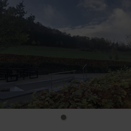
fördert den Schlaf bei Anwendung am Abend
hilft bei Migräne
regt den Stoffwechsel an
stärkt das Immunsystem
wirkt vegetativ stabilisierend
Das Wassertretbecken liegt am Ortsrand von Einruhr
und ist über den Feldweg ab Kreuzung Franz-Becker-
Straße / Römerstraße zu erreichen. In den Monaten
Mai bis September ist das Becken täglich zugänglich
und mit frischem Wasser gefüllt.
Hinweis: Mit Harnwegsinfektionen, Nieren- und
Blasenkrankheiten, Unterleibsinfektionen und
schweren arteriellen Durchblutungsstörungen
sollte auf das Wassertreten verzichtet werden.
Auch während der Menstruation ist Vorsicht
geboten.