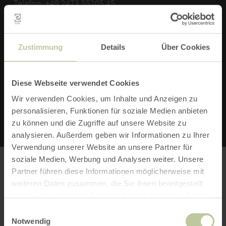
Telefon: +49 2473 55205 45
Fax: +49 2473 55205 99
Zustimmung
Details
Über Cookies
ZUR WEBSITE
E-MAIL VERFASSEN
Diese Webseite verwendet Cookies
Wir verwenden Cookies, um Inhalte und Anzeigen zu
personalisieren, Funktionen für soziale Medien anbieten
zu können und die Zugriffe auf unsere Website zu
analysieren. Außerdem geben wir Informationen zu Ihrer
Verwendung unserer Website an unsere Partner für
soziale Medien, Werbung und Analysen weiter. Unsere
Partner führen diese Informationen möglicherweise mit
weiteren Daten zusammen, die Sie ihnen bereitgestellt
Bitte akzeptieren Sie den Einsatz aller
haben oder die sie im Rahmen Ihrer Nutzung der Dienste
Cookies, um den Inhalt dieser Seite
gesammelt haben.
Einwilligungsauswahl
Notwendig
sehen zu können.