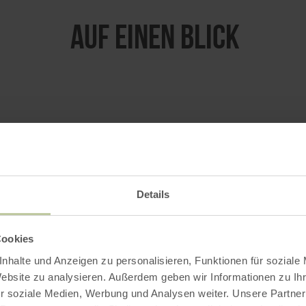
Auf einen Blick
Uhr
Details
Uhr
Uhr
Cookies
Uhr
nhalte und Anzeigen zu personalisieren, Funktionen für soziale
Uhr
Website zu analysieren. Außerdem geben wir Informationen zu I
Uhr
r soziale Medien, Werbung und Analysen weiter. Unsere Partner