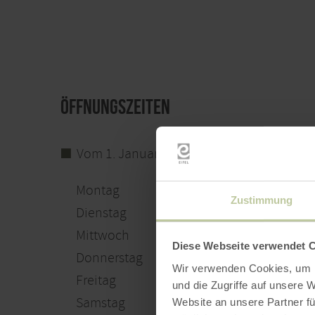
Öffnungszeiten
Vom 1. Januar bis 31. Dezember
Montag
00:00 - 23:59 
Zustimmung
Dienstag
00:00 - 23:59 
Mittwoch
00:00 - 23:59 
Diese Webseite verwendet 
Donnerstag
00:00 - 23:59 
Wir verwenden Cookies, um I
Freitag
00:00 - 23:59 
und die Zugriffe auf unsere 
Samstag
00:00 - 23:59 
Website an unsere Partner fü