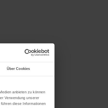
Über Cookies
 Medien anbieten zu können
hrer Verwendung unserer
 führen diese Informationen