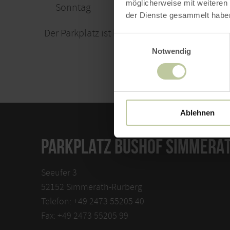
möglicherweise mit weiteren
Sonntag
00:00 - 23:59 
der Dienste gesammelt habe
Der Parkplatz ist kostenfrei und ganzjährig fr
Einwilligungsauswahl
Notwendig
Ablehnen
PARKPLATZ BUSHOF SIMMERA
Seeufer 3
52152 Simmerath-Rurberg
Telefon: +49 2473 55205 40
Fax: +49 2473 55205 99