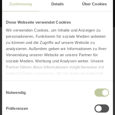
Zustimmung
Details
Über Cookies
Diese Webseite verwendet Cookies
Wir verwenden Cookies, um Inhalte und Anzeigen zu
personalisieren, Funktionen für soziale Medien anbieten
zu können und die Zugriffe auf unsere Website zu
analysieren. Außerdem geben wir Informationen zu Ihrer
Bitte akzeptieren Sie den Einsatz aller
Verwendung unserer Website an unsere Partner für
Cookies, um den Inhalt dieser Seite
soziale Medien, Werbung und Analysen weiter. Unsere
sehen zu können.
Partner führen diese Informationen möglicherweise mit
weiteren Daten zusammen, die Sie ihnen bereitgestellt
Alle Cookies Freigeben
haben oder die sie im Rahmen Ihrer Nutzung der Dienste
KARTE ÖFFNEN
gesammelt haben.
Einwilligungsauswahl
Notwendig
Präferenzen