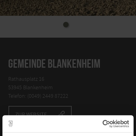
GEMEINDE BLANKENHEIM
Rathausplatz 16
53945 Blankenheim
Telefon: (0049) 2449 87222
ZUR WEBSITE
E-MAIL VERFASSEN