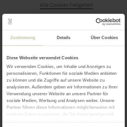
Alle Cookies Freigeben
KARTE ÖFFNEN
Zustimmung
Details
Über Cookies
PLANEN SIE IHRE
ANREISE
Diese Webseite verwendet Cookies
Wir verwenden Cookies, um Inhalte und Anzeigen zu
personalisieren, Funktionen für soziale Medien anbieten
zu können und die Zugriffe auf unsere Website zu
analysieren. Außerdem geben wir Informationen zu Ihrer
per Google Maps
Verwendung unserer Website an unsere Partner für
soziale Medien, Werbung und Analysen weiter. Unsere
Anfahrt von:
Partner führen diese Informationen möglicherweise mit
weiteren Daten zusammen, die Sie ihnen bereitgestellt
haben oder die sie im Rahmen Ihrer Nutzung der Dienste