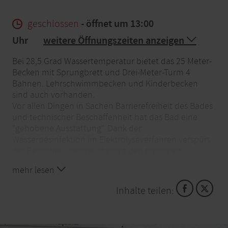
geschlossen
- öffnet um 13:00
Uhr
weitere Öffnungszeiten anzeigen
Bei 28,5 Grad Wassertemperatur bietet das 25 Meter-
Becken mit Sprungbrett und Drei-Meter-Turm 4
Bahnen. Lehrschwimmbecken und Kinderbecken
sind auch vorhanden.
Vor allen Dingen in Sachen Barrierefreiheit des Bades
und technischer Beschaffenheit hat das Bad eine
"gehobene Ausstattung". Dank der
Wasserdesinfektion im Elektrolyseverfahren verspürt
der Besucher überhaupt nicht den typischen
Chlorgeruch, der ihn sonst beim Betreten einer
mehr lesen
Badeanstalt empfängt.
Inhalte teilen: