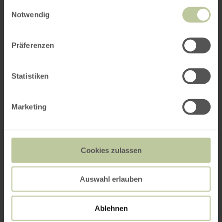
gesammelt haben.
Einwilligungsauswahl
Notwendig
ROUTE PLANEN
Präferenzen
Statistiken
Das könnte Sie auch
Marketing
interessieren
Cookies zulassen
Auswahl erlauben
Ablehnen