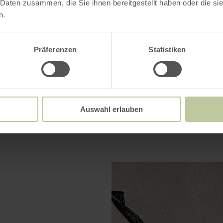
 Daten zusammen, die Sie ihnen bereitgestellt haben oder die s
ie Mitglieder.
n.
Präferenzen
Statistiken
LEADER-geförderten Projekts ‚Qualitätsoffensive Wa
uropäischen Union (ELER) und des Landes Nordrhein-W
Auswahl erlauben