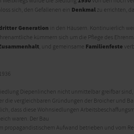
1950
 Weltkriegs wurde die Siedlung
von den noch ver
Denkmal
loss sich, den Gefallenen ein
zu errichten, d
dritter Generation
in den Häusern. Kontinuierlich w
enamtliche kümmern sich um die Pflege des Ehrenmal
d Zusammenhalt
Familienfeste
, und gemeinsame
verb
 1936
iedlung Diepenlinchen nicht unmittelbar greifbar sind
r die vergleichbaren Gründungen der Broicher und Ba
chtlich, dass diese Wohnsiedlungen Arbeitsbeschaffung
eich waren. Der Bau
m propagandistischem Aufwand betrieben und vom Rei