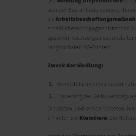
Siedlung Diepenlinchen
Die
ents
sich der Bau anhand vergleichbarer
Arbeitsbeschaffungsmaßna
als
erheblichem propagandistischen A
späteren Reichsorganisationsleiter
ranghöchsten NS-Führern.
Zweck der Siedlung:
Bereitstellung eines neuen Zuha
Förderung der Selbstversorgung
Die ersten Siedler bearbeiteten i
Kleintiere
erhielten sie
wie Hühner