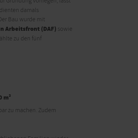
ur Gründung vorliegen, lässt
 dienten damals
Der Bau wurde mit
n Arbeitsfront (DAF)
sowie
zählte zu den fünf
0 m²
rbar zu machen. Zudem