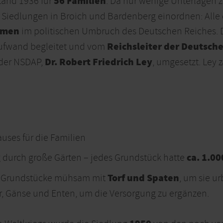
56 Familien
tand 1936 für
. Da nur wenige Unterlagen z
 Siedlungen in Broich und Bardenberg einordnen: Alle
hmen
im politischen Umbruch des Deutschen Reiches. 
Reichsleiter der Deutsche
ufwand begleitet und vom
Dr. Robert Friedrich Ley
 der NSDAP,
, umgesetzt. Ley 
uses für die Familien
ca. 1.00
 durch große Gärten – jedes Grundstück hatte
Torf und Spaten
hre Grundstücke mühsam mit
, um sie u
, Gänse und Enten, um die Versorgung zu ergänzen.