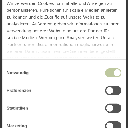
Wir verwenden Cookies, um Inhalte und Anzeigen zu
personalisieren, Funktionen für soziale Medien anbieten
zu können und die Zugriffe auf unsere Website zu
ROUTE PLANEN
analysieren. Außerdem geben wir Informationen zu Ihrer
Verwendung unserer Website an unsere Partner für
soziale Medien, Werbung und Analysen weiter. Unsere
Partner führen diese Informationen möglicherweise mit
weiteren Daten zusammen, die Sie ihnen bereitgestellt
Das könnte Sie auch
haben oder die sie im Rahmen Ihrer Nutzung der Dienste
gesammelt haben.
Einwilligungsauswahl
interessieren
Notwendig
Präferenzen
Statistiken
Marketing