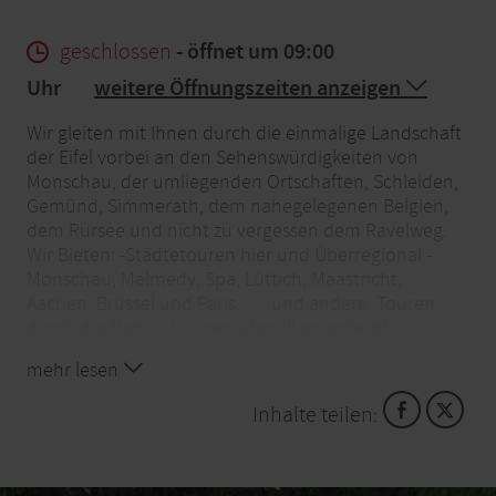
geschlossen
- öffnet um 09:00
Uhr
weitere Öffnungszeiten anzeigen
Wir gleiten mit Ihnen durch die einmalige Landschaft
der Eifel vorbei an den Sehenswürdigkeiten von
Monschau, der umliegenden Ortschaften, Schleiden,
Gemünd, Simmerath, dem nahegelegenen Belgien,
dem Rursee und nicht zu vergessen dem Ravelweg.
Wir Bieten: -Städtetouren hier und Überregional -
Monschau, Malmedy, Spa, Lüttich, Maastricht,
Aachen, Brüssel und Paris........und andere -Touren
durch die Natur - können überall wo erlaubt
durchgeführt werden -Erlebnistouren: erst eine
mehr lesen
erlebnisreiche Segway tour und anschliessend
einkehren zu einem entspannenden Essen oder
Inhalte teilen:
anderem -Bei Firmen, Abteilungs oder Familienfeste
unterstützen wir gerne mit einem spannenden
Parkur (auch für Kinder geeignet) Öffnungszeiten: