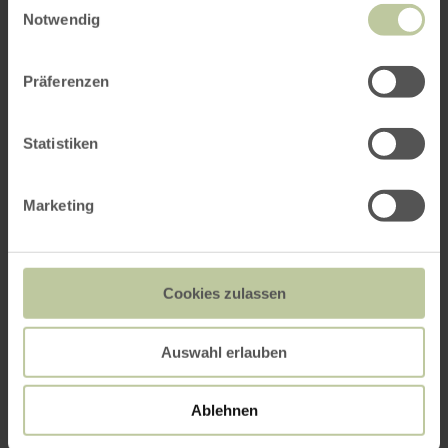
Notwendig
Präferenzen
Rad- und Wanderbahnhof
Weilerswist
Statistiken
Marketing
Cookies zulassen
Auswahl erlauben
Ablehnen