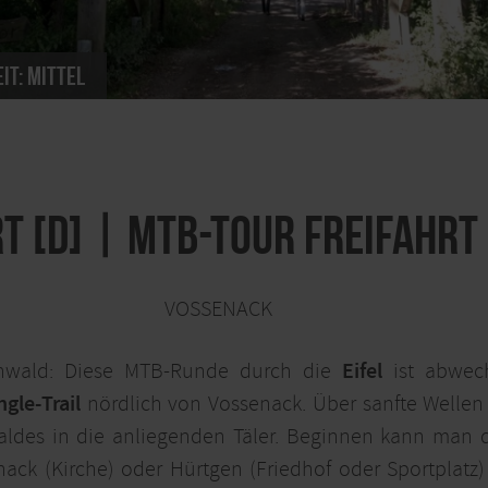
it:
mittel
t [D] | MTB-Tour Freifahrt 
VOSSENACK
nwald: Diese MTB-Runde durch die
Eifel
ist abwec
ngle-Trail
nördlich von Vossenack. Über sanfte Wellen 
ldes in die anliegenden Täler. Beginnen kann man 
nack (Kirche) oder Hürtgen (Friedhof oder Sportplatz