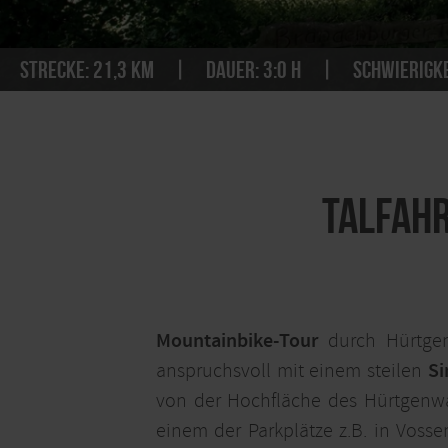
Strecke:
21,3 km
Dauer:
3:0 h
Schwierigke
Talfahr
Mountainbike-Tour
durch Hürtge
anspruchsvoll mit einem steilen
Si
von der Hochfläche des Hürtgenwa
einem der Parkplätze z.B. in Vosse