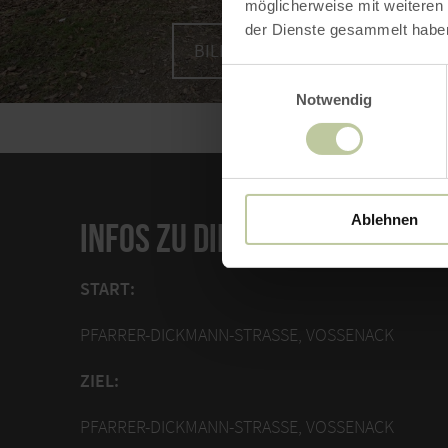
möglicherweise mit weiteren
der Dienste gesammelt habe
BILD VERGRÖSSERN
Einwilligungsauswahl
Notwendig
Ablehnen
INFOS ZU DIESER ROUTE
START:
PFARRER-DICKMANN-STRASSE, VOSSENACK
ZIEL:
PFARRER-DICKMANN-STRASSE, VOSSENACK