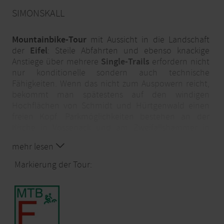
SIMONSKALL
Mountainbike-Tour
mit Aussicht in die Landschaft
der
Eifel
: Steile Abfahrten und ebenso knackige
Anstiege über mehrere
Single-Trails
erfordern nicht
nur konditionelle sondern auch technische
Fähigkeiten. Wenn das nicht zum Auspowern reicht,
bekommt man spätestens auf den windigen
Hochflächen von Schmidt und Hürtgenwald einen
freien Kopf. Parkmöglichkeiten bestehen an der
Kirche in Vossenack und am Zweifallshammer in
Simonskall.
mehr lesen
Markierung der Tour: