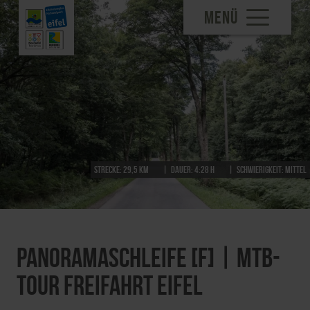
MENÜ
Strecke:
29,5 km
Dauer:
4:28 h
Schwierigkeit:
mittel
Panoramaschleife [F] | MTB-
Tour Freifahrt Eifel