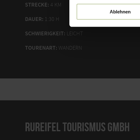
STRECKE:
4 KM
Ablehnen
DAUER:
1:30 H
SCHWIERIGKEIT:
LEICHT
TOURENART:
WANDERN
RUREIFEL TOURISMUS GMBH