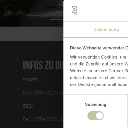
BILD VERGRÖSSERN
Zustimmung
Diese Webseite verwendet 
Wir verwenden Cookies, um I
INFOS ZU DIESER ROUTE
und die Zugriffe auf unsere 
Website an unsere Partner fü
möglicherweise mit weiteren
START:
der Dienste gesammelt habe
BACHSTRASSE IN 52152 SIMMERATH-EICHERSCHEID
Einwilligungsauswahl
Notwendig
ZIEL:
BACHSTRASSE IN 52152 SIMMERATH-EICHERSCHEID