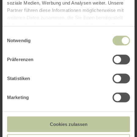
soziale Medien, Werbung und Analysen weiter. Unsere
ANREISE
Partner führen diese Informationen möglicherweise mit
weiteren Daten zusammen, die Sie ihnen bereitgestellt
haben oder die sie im Rahmen Ihrer Nutzung der Dienste
gesammelt haben.
Einwilligungsauswahl
Notwendig
per Google Maps
Präferenzen
Anfahrt von:
Statistiken
Marketing
ROUTE PLANEN
Cookies zulassen