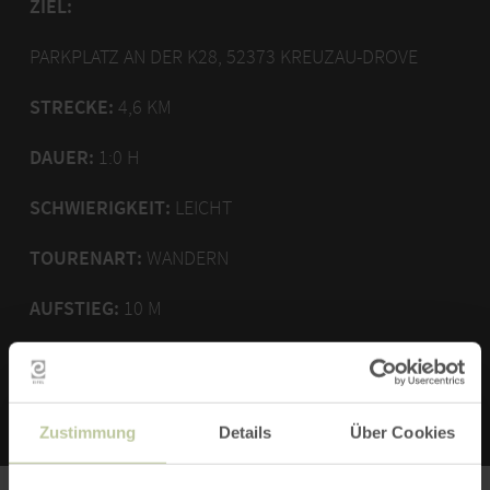
ZIEL:
PARKPLATZ AN DER K28, 52373 KREUZAU-DROVE
STRECKE:
4,6 KM
DAUER:
1:0 H
SCHWIERIGKEIT:
LEICHT
TOURENART:
WANDERN
AUFSTIEG:
10 M
ABSTIEG:
10 M
Zustimmung
Details
Über Cookies