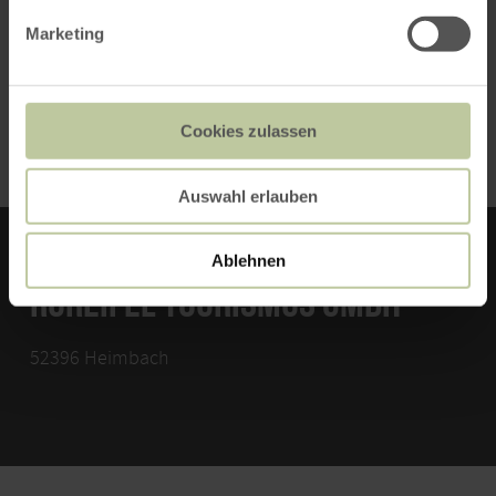
Marketing
Anreise mit der Bahn möglich bis Düren,
anschließend weiter mit Bus oder Rurtalbahn
nach Kreuzau, dann mit Bus nach Drove.
Cookies zulassen
Auswahl erlauben
Ablehnen
RUREIFEL TOURISMUS GMBH
52396 Heimbach