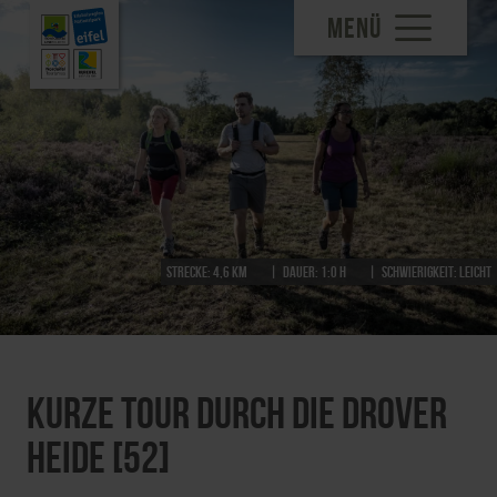
MENÜ
Strecke:
4,6 km
Dauer:
1:0 h
Schwierigkeit:
leicht
Kurze Tour durch die Drover
Heide [52]