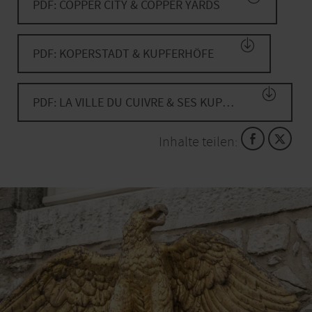
von Hab, Gut und Leben weitgehend selbst
PDF: COPPER CITY & COPPER YARDS
zuständig. Erst im 18. Jahrhundert schufen die
Kupfermeister erheblich repräsentativere
Anlagen. Das heutige Erscheinungsbild des
PDF: KOPERSTADT & KUPFERHÖFE
Kupferhofs Adler Apotheke ergab sich erst durch
spätere Umbauten und erinnert kaum noch an
einen nach außen hin wenig einladenden
PDF: LA VILLE DU CUIVRE & SES KUPFERHÖFE
Festungsbau.
Inhalte teilen:
1790 entstand in diesem Kupferhof eine von später
insgesamt 7 Landapotheken des Kreises Aachen.
Diese Apotheke bestand bis 1971 und war somit
über fast 200 Jahre ohne Unterbrechung in Betrieb.
Heute wird das Gebäude als Wohnhaus genutzt,
aber noch immer schmückt ein vergoldeter Adler als
Wappentier der damaligen Adler Apotheke die
Fassade.
Entdecken Sie diesen und viele weitere Kupferhöfe
bei einem Streifzug durch Stolberg, während Sie das