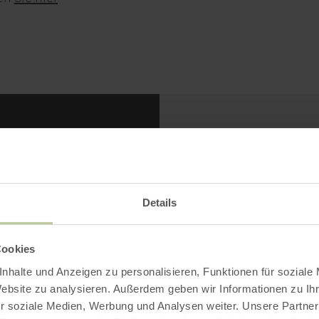
NTAKT
Bitte akzept
enbad Glashütter
Inh
Details
her
fberg 1
223 Stolberg
Cookies
fon: +49 2402 91027
nhalte und Anzeigen zu personalisieren, Funktionen für soziale
Website zu analysieren. Außerdem geben wir Informationen zu I
r soziale Medien, Werbung und Analysen weiter. Unsere Partner
ZUR WEBSITE