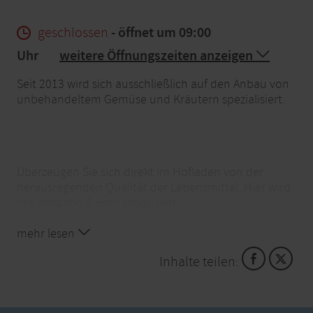
geschlossen
- öffnet um 09:00
Uhr
weitere Öffnungszeiten anzeigen
Seit 2013 wird sich ausschließlich auf den Anbau von
unbehandeltem Gemüse und Kräutern spezialisiert.
Überzeugen Sie sich direkt im Hofladen von der
herausragenden Qualität der Lebensmittel. Hier wird
mit Verstand & Herz produziert.
mehr lesen
Inhalte teilen: