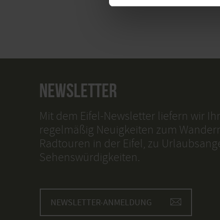
NEWSLETTER
Mit dem Eifel-Newsletter liefern wir I
regelmäßig Neuigkeiten zum Wander
Radtouren in der Eifel, zu Urlaubsan
Sehenswürdigkeiten.
NEWSLETTER-ANMELDUNG