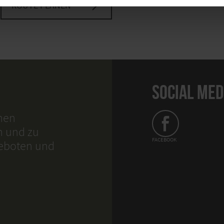
ROUTE PLANEN
SOCIAL MED
hnen
n und zu
FACEBOOK
geboten und