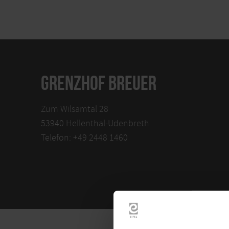
GRENZHOF BREUER
Zum Wilsamtal 28
53940 Hellenthal-Udenbreth
Telefon: +49 2448 1460