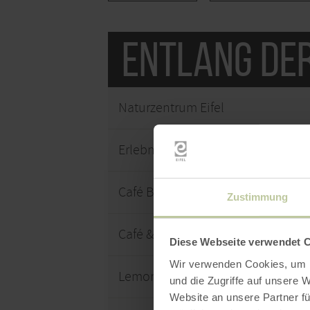
Entlang de
Naturzentrum Eifel
Erlebnisraum Römerstraße - Infoz
Café Bäckerei "Zur Römerquelle"
Zustimmung
Café & Bar Marielle
Diese Webseite verwendet 
Wir verwenden Cookies, um I
Lemonpie Airstream-Foodtruck
und die Zugriffe auf unsere 
Website an unsere Partner fü