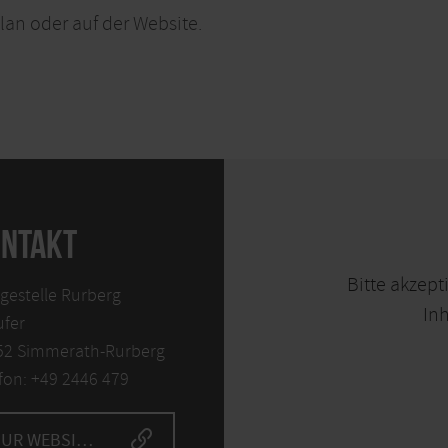
lan oder auf der Website.
NTAKT
Bitte akzept
gestelle Rurberg
Inh
ufer
52 Simmerath-Rurberg
fon: +49 2446 479
ZUR WEBSITE