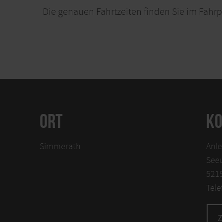
Die genauen Fahrtzeiten finden Sie im Fahrp
ORT
KO
Simmerath
Anle
See
521
Tele