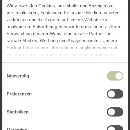
Wir verwenden Cookies, um Inhalte und Anzeigen zu
personalisieren, Funktionen für soziale Medien anbieten
zu können und die Zugriffe auf unsere Website zu
analysieren. Außerdem geben wir Informationen zu Ihrer
ROUTE PLANEN
Verwendung unserer Website an unsere Partner für
soziale Medien, Werbung und Analysen weiter. Unsere
Partner führen diese Informationen möglicherweise mit
weiteren Daten zusammen, die Sie ihnen bereitgestellt
haben oder die sie im Rahmen Ihrer Nutzung der Dienste
Das könnte Sie auch
gesammelt haben.
Einwilligungsauswahl
interessieren
Notwendig
Präferenzen
Statistiken
Marketing